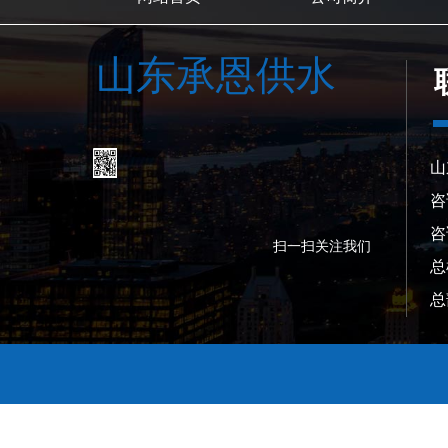
山东承恩供水
山
咨
咨
扫一扫关注我们
总
总