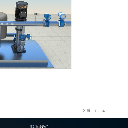
后一个：
无
ꄲ
联系我们