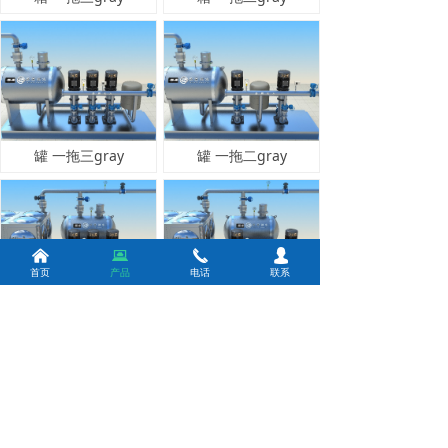
罐 一拖三gray
罐 一拖二gray
낀
뀵
끅
넙
首页
产品
电话
联系
箱罐一拖三gray
箱罐一拖二gray
上一页
1
/
1
下一页
版权所有：
山东承恩供水设备有限公司